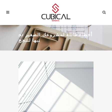
أخطاء قاتلة لمشروعك الصغير تج
نبها لتنجح