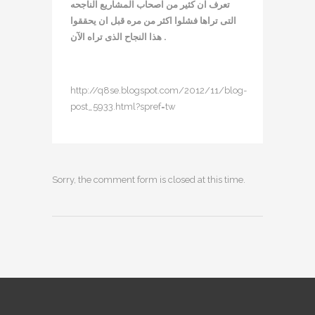
تعرف ان كثير من اصحاب المشاريع الناجحه
التى تراها فشلوا اكثر من مره قبل ان يحققوا
هذا النجاح الذى تراه الآن .
http://q8se.blogspot.com/2012/11/blog-
post_5933.html?spref=tw
Sorry, the comment form is closed at this time.