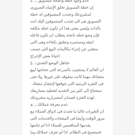
2. عدم وجود خطه واضحه للتسويق :ـ
إن خطة التسويق تخلق الإنتباه الضرورى
لمشروعك وتجذب المتسوقين له.خطة
التسويق هى الى تجذب المتسوقين اليك انت
بالذات.وليس معنى هذا ان تكون خطه مكلفه
فإن وضع خطه ناجحه يتطلب ان تكون فاعله
انيقه ومستمره وتطبق بكفاءه.وهى التى
ستغنى عن إجراء مكالمات البيع التى تسبب
احيانا بعض الإحراج .
3. تجاهل الوضع النقدي:ـ
ان العالم لا يستجيب بالسرعه التى تحتاجها لبيع
منتجاتك مهما كانت متفوقه على غيرها ,ولا حتى
فى الفتره الزمنيه التى تتوقعها لإنتشار منتجك .
ستحتاج الى كثير من النقديه لتغطيه مصاريفك
لهذه الفتره لضمان استمراريه مشروعك .
4. عدم معرفة عملائك:ـ
ان التغيرات غالبا ما تحدث فى اذواق العملاء مع
مرور الوقت وايضا فى المنتجات والخدمات التى
يقدمها المنافسين للعملاء اذا لم تتابعها
فستصبح فى الظلام. اذا لم تعرف عملائك وما