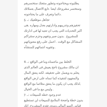
يطلبونه ويحتاجونه وتطور منتجك ستخسرهم
وستخسر مشروعك ايضا .تابع الاتصال بعملائك
دائما وتعرف على ما يحتاجونه.
5. تجاهل موظفيك :ـ
تحفيزهم وتدريبهم وادارتهم بعدل ومهاره ,هى
اكبر التحديات التى يجب ان تنتبه لها فى ادارتك
للمشروع . بدون صبر وتفهم وحزم ستتراكم
المشاكل مع الوقت . اعمل على رفع معنوياتهم
وتقويه انتمائهم للمنشأه .
6. الخلط بين ماتتمناه وما فى الواقع :ـ
ان مالك مشروع ناجح يعيش فى العالم الذى
يحلم به ويعمل على تحقيقه. لكنه ينفق المال
والمجهود لتنفيذه كما تمناه على ارض الواقع
,لذلك يجب ان يكون ما ينفق متلائما مع الواقع
وليس مع ما فى الخيال .
7. عدم وجود خطه للمبيعات :ـ
بدون خطة واضحة الملامح للمبيعات لن تستطيع
قياس النمو المالى ومدى تقدم المشروع. انك