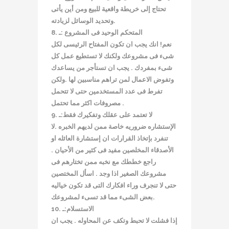
تحتاج إلى خريطة واقعية للبيع ومن أين يأتى
وتحديد الوسائل لزيادته.
8. المتحكم الوحيد فى المشروع :ـ
نعم! انك يجب ان تكون المفتاح الرئيسى لكل
شىء فى مشروعك ولكنك لا تستطيع عمل كل
شىء بمفردك . يجب ان تستأجر من يساعدك
وتفوض الاعمال لمن تراهم مناسبين لها .ولكن
تفرط فى عدد المستخدمين حتى لا تتحمل
مصروفات اكثر مما تحتمل .
9. لا تعتمد على عقلك وتفكيرك فقط:ـ
الإستشاره ضروريه خاصة ممن لديهم الخبره .لا
تنفرد بإتخاذ القرارات ان إستشارة العائله او
الأصدقاء المخلصين مفيد فى كثير من الأحيان .
راجع خططك مع نخبه ممن تختارهم فى
مشروعك الصغير اذا وجد . اسأل المختصين
حتى لا تنجرف وراء افكارك التى قد تكون خياليه
بعض الشىء مما قد تسىء لمشروعك.
10. الاستسلام:ـ
إذا فشلت لا تحبط وتكف عن المحاوله . يجب ان