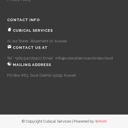
CONTACT INFO
CUBICAL SERVICES
Al Jaz Tower -Basement (1), Kuwait.
CONTACT US AT
Tel : +965 94079407 Email :
info@cubicalservices.kinsta.cloud
MAILING ADDRESS
P.O.Box 863, Souk Dakhili 15259, Kuwait.
© Copyright Cubical Services | Powered by
WAVAI