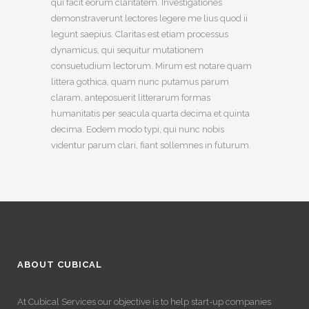
qui facit eorum claritatem. Investigationes
demonstraverunt lectores legere me lius quod ii
legunt saepius. Claritas est etiam processus
dynamicus, qui sequitur mutationem
consuetudium lectorum. Mirum est notare quam
littera gothica, quam nunc putamus parum
claram, anteposuerit litterarum formas
humanitatis per seacula quarta decima et quinta
decima. Eodem modo typi, qui nunc nobis
videntur parum clari, fiant sollemnes in futurum.
ABOUT CUBICAL
At Cubical Services our objective is to help start-up companies