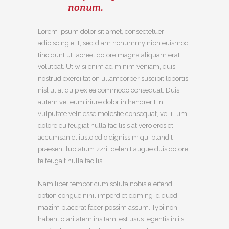
nonum.
Lorem ipsum dolor sit amet, consectetuer
adipiscing elit, sed diam nonummy nibh euismod
tincidunt ut laoreet dolore magna aliquam erat
volutpat. Ut wisi enim ad minim veniam, quis
nostrud exerci tation ullamcorper suscipit lobortis
nisl ut aliquip ex ea commodo consequat. Duis
autem vel eum iriure dolor in hendrerit in
vulputate velit esse molestie consequat, vel illum
dolore eu feugiat nulla facilisis at vero eros et
accumsan et iusto odio dignissim qui blandit
praesent luptatum zzril delenit augue duis dolore
te feugait nulla facilisi.
Nam liber tempor cum soluta nobis eleifend
option congue nihil imperdiet doming id quod
mazim placerat facer possim assum. Typi non
habent claritatem insitam; est usus legentis in iis