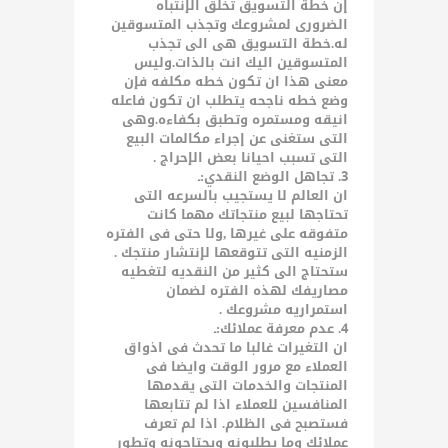
إن خطة التسويق تخلق الإنتباه
الضرورى لمشروعك وتجذب المتسوقين
له.خطة التسويق هى الى تجذب
المتسوقين اليك انت بالذات.وليس
معنى هذا ان تكون خطه مكلفه فإن
وضع خطه ناجحه يتطلب ان تكون فاعله
انيقه ومستمره وتطبق بكفاءه.وهى
التى ستغنى عن إجراء مكالمات البيع
التى تسبب احيانا بعض الإحراج .
3. تجاهل الوضع النقدي:ـ
ان العالم لا يستجيب بالسرعه التى
تحتاجها لبيع منتجاتك مهما كانت
متفوقه على غيرها ,ولا حتى فى الفتره
الزمنيه التى تتوقعها لإنتشار منتجك .
ستحتاج الى كثير من النقديه لتغطيه
مصاريفك لهذه الفتره لضمان
استمراريه مشروعك .
4. عدم معرفة عملائك:ـ
ان التغيرات غالبا ما تحدث فى اذواق
العملاء مع مرور الوقت وايضا فى
المنتجات والخدمات التى يقدمها
المنافسين للعملاء اذا لم تتابعها
فستصبح فى الظلام. اذا لم تعرف
عملائك وما يطلبونه ويحتاجونه وتطور