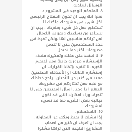
الوسائل لزيادته.
8. المتحكم الوحيد فى المشروع :ـ
نعم! انك يجب ان تكون المفتاح الرئيسى
لكل شىء فى مشروعك ولكنك لا
تستطيع عمل كل شىء بمفردك . يجب ان
تستأجر من يساعدك وتفوض الاعمال
لمن تراهم مناسبين لها .ولكن تفرط فى
عدد المستخدمين حتى لا تتحمل
مصروفات اكثر مما تحتمل .
9. لا تعتمد على عقلك وتفكيرك فقط:ـ
الإستشاره ضروريه خاصة ممن لديهم
الخبره .لا تنفرد بإتخاذ القرارات ان
إستشارة العائله او الأصدقاء المخلصين
مفيد فى كثير من الأحيان . راجع خططك
مع نخبه ممن تختارهم فى مشروعك
الصغير اذا وجد . اسأل المختصين حتى لا
تنجرف وراء افكارك التى قد تكون
خياليه بعض الشىء مما قد تسىء
لمشروعك.
10. الاستسلام:ـ
إذا فشلت لا تحبط وتكف عن المحاوله .
يجب ان تعرف ان كثير من اصحاب
المشاريع الناجحه التى تراها فشلوا