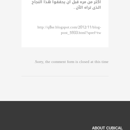
اكثر من مره قبل ان يحققوا هذا النجاح
الذى تراه الآن .
http://q8se.blogspot.com/2012/11/blog-
post_5933.html?spref=tw
Sorry, the comment form is closed at this time.
ABOUT CUBICAL