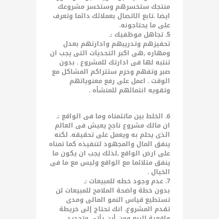
منتجك ستخسرهم وستخسر مشروعك
ايضا .تابع الاتصال بعملائك دائما وتعرف
على ما يحتاجونه.
5. تجاهل موظفيك :ـ
تحفيزهم وتدريبهم وادارتهم بعدل
ومهاره ,هى اكبر التحديات التى يجب ان
تنتبه لها فى ادارتك للمشروع . بدون
صبر وتفهم وحزم ستتراكم المشاكل مع
الوقت . اعمل على رفع معنوياتهم
وتقويه انتمائهم للمنشأه .
6. الخلط بين ماتتمناه وما فى الواقع :ـ
ان مالك مشروع ناجح يعيش فى العالم
الذى يحلم به ويعمل على تحقيقه. لكنه
ينفق المال والمجهود لتنفيذه كما تمناه
على ارض الواقع ,لذلك يجب ان يكون ما
ينفق متلائما مع الواقع وليس مع ما فى
الخيال .
7. عدم وجود خطه للمبيعات :ـ
بدون خطة واضحة الملامح للمبيعات لن
تستطيع قياس النمو المالى ومدى
تقدم المشروع. انك تحتاج إلى خريطة
واقعية للبيع ومن أين يأتى وتحديد